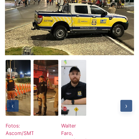
‹
›
Fotos:
Walter
Ascom/SMTT
Faro,