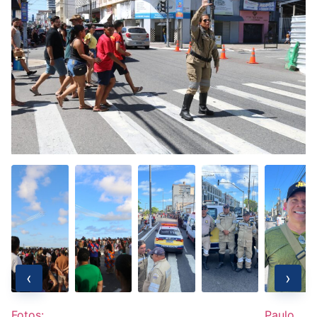
‹
›
Fotos:
Paulo