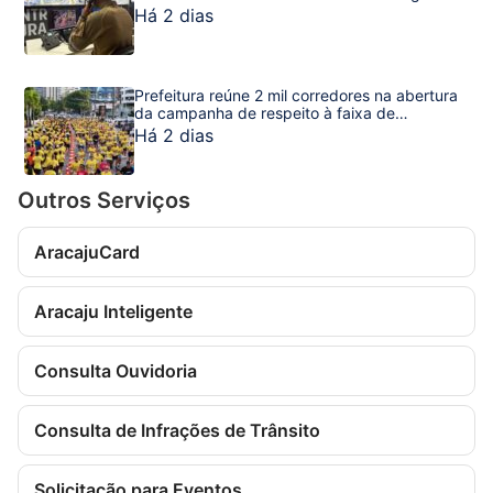
em julho
Há 2 dias
Prefeitura reúne 2 mil corredores na abertura
da campanha de respeito à faixa de
pedestres
Há 2 dias
Outros Serviços
AracajuCard
Aracaju Inteligente
Consulta Ouvidoria
Consulta de Infrações de Trânsito
Solicitação para Eventos