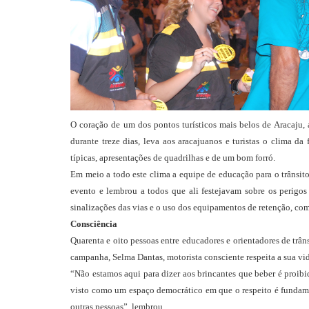
O coração de um dos pontos turísticos mais belos de Aracaju, 
durante treze dias, leva aos aracajuanos e turistas o clima d
típicas, apresentações de quadrilhas e de um bom forró.
Em meio a todo este clima a equipe de educação para o trânsit
evento e lembrou a todos que ali festejavam sobre os perigos 
sinalizações das vias e o uso dos equipamentos de retenção, com
Consciência
Quarenta e oito pessoas entre educadores e orientadores de trân
campanha, Selma Dantas, motorista consciente respeita a sua vid
“Não estamos aqui para dizer aos brincantes que beber é proibid
visto como um espaço democrático em que o respeito é fundamen
outras pessoas”, lembrou.