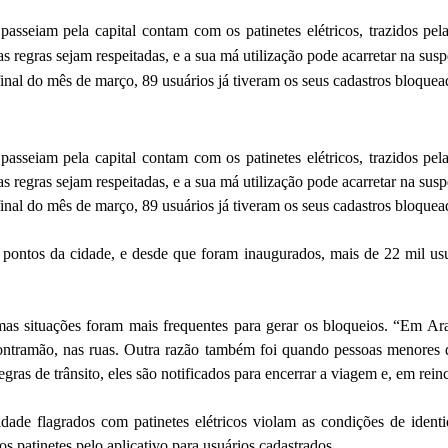
passeiam pela capital contam com os patinetes elétricos, trazidos p
mas regras sejam respeitadas, e a sua má utilização pode acarretar na 
final do mês de março, 89 usuários já tiveram os seus cadastros bloque
passeiam pela capital contam com os patinetes elétricos, trazidos p
mas regras sejam respeitadas, e a sua má utilização pode acarretar na 
final do mês de março, 89 usuários já tiveram os seus cadastros bloque
 pontos da cidade, e desde que foram inaugurados, mais de 22 mil usu
as situações foram mais frequentes para gerar os bloqueios. “Em Ar
ontramão, nas ruas. Outra razão também foi quando pessoas menores d
ras de trânsito, eles são notificados para encerrar a viagem e, em reinc
ade flagrados com patinetes elétricos violam as condições de identi
 patinetes pelo aplicativo para usuários cadastrados.