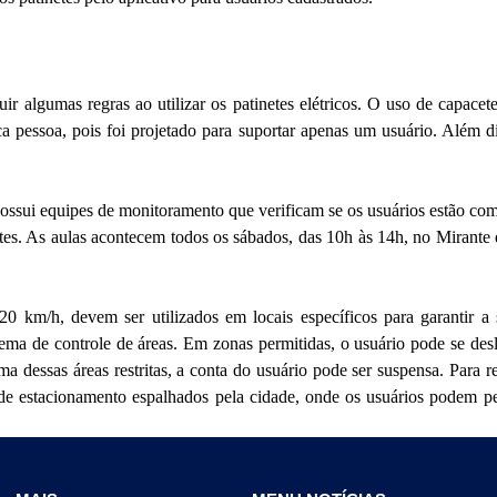
guir algumas regras ao utilizar os patinetes elétricos. O uso de cap
ca pessoa, pois foi projetado para suportar apenas um usuário. Além di
 possui equipes de monitoramento que verificam se os usuários estão 
netes. As aulas acontecem todos os sábados, das 10h às 14h, no Mirant
20 km/h, devem ser utilizados em locais específicos para garantir a
ma de controle de áreas. Em zonas permitidas, o usuário pode se desl
 dessas áreas restritas, a conta do usuário pode ser suspensa. Para re
e estacionamento espalhados pela cidade, onde os usuários podem pegar