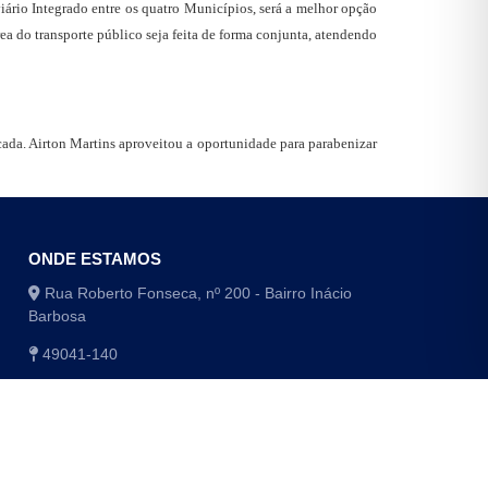
ário Integrado entre os quatro Municípios, será a melhor opção
ea do transporte público seja feita de forma conjunta, atendendo
cada. Airton Martins aproveitou a oportunidade para parabenizar
ONDE ESTAMOS
Rua Roberto Fonseca, nº 200 - Bairro Inácio
Barbosa
49041-140
(79) 3179-1406 / (79) 3179-1416
(79) 3179-1408 / (79) 4009-8048/8049