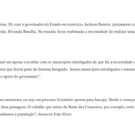
-feira, 30, com o governador do Estado em exercício, Jackson Barreto, juntamente c
óvão, Rivanda Batalha. Na reunião ficou reafirmada a necessidade de realizar uma
l em apoiar e acordar com os municípios interligados de que há a necessidade de
ios que fazem parte do Sistema Integrado. Somos municípios interligados e estam
e o apoio do governador”.
os anteriores, ou seja um processo licitatório apenas para Aracaju. Desde o começ
 duas passagens. O cidadão que saísse da Barra dos Coqueiros, por exemplo, teria 
 ajudarmos a população”, destacou João Alves.