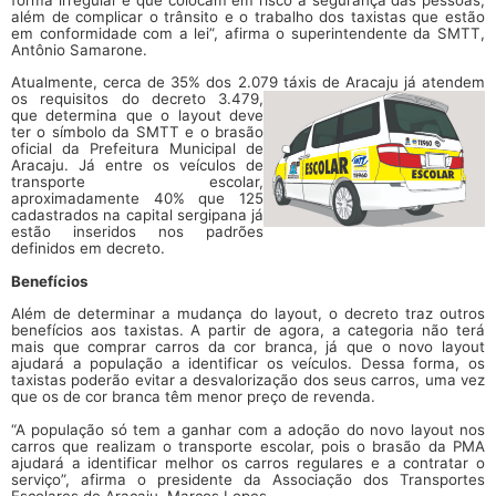
além de complicar o trânsito e o trabalho dos taxistas que estão
em conformidade com a lei”, afirma o superintendente da SMTT,
Antônio Samarone.
Atualmente, cerca de 35% dos 2.079 táxis de Aracaju já atendem
os requisitos do decreto 3.479,
que determina que o layout deve
ter o símbolo da SMTT e o brasão
oficial da Prefeitura Municipal de
Aracaju. Já entre os veículos de
transporte escolar,
aproximadamente 40% que 125
cadastrados na capital sergipana já
estão inseridos nos padrões
definidos em decreto.
Benefícios
Além de determinar a mudança do layout, o decreto traz outros
benefícios aos taxistas. A partir de agora, a categoria não terá
mais que comprar carros da cor branca, já que o novo layout
ajudará a população a identificar os veículos. Dessa forma, os
taxistas poderão evitar a desvalorização dos seus carros, uma vez
que os de cor branca têm menor preço de revenda.
“A população só tem a ganhar com a adoção do novo layout nos
carros que realizam o transporte escolar, pois o brasão da PMA
ajudará a identificar melhor os carros regulares e a contratar o
serviço”, afirma o presidente da Associação dos Transportes
Escolares de Aracaju, Marcos Lopes.