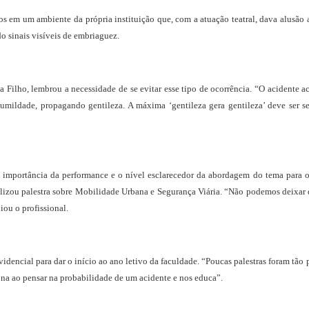
ãos em um ambiente da própria instituição que, com a atuação teatral, dava alusão
o sinais visíveis de embriaguez.
Filho, lembrou a necessidade de se evitar esse tipo de ocorrência. “O acidente aco
om humildade, propagando gentileza. A máxima ‘gentileza gera gentileza’ deve se
 a importância da performance e o nível esclarecedor da abordagem do tema para o
realizou palestra sobre Mobilidade Urbana e Segurança Viária. “Não podemos deix
iou o profissional.
dencial para dar o início ao ano letivo da faculdade. “Poucas palestras foram tão
na ao pensar na probabilidade de um acidente e nos educa”.