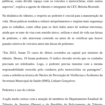
públicas, como dividir espaço com os veículos e motocicletas, entre outros
aspectos”, explica a agente de trânsito e integrante da CET, Heloísa Rezende.
Na dinâmica do trânsito, o respeito ao pedestre é crucial para a manutenção da
vida. Dicas práticas tendem a reduzir atropelamentos e inspirar mais segurança
para os cidadãos, como olhar para os dois lados antes de realizar travessias,
ainda que se trate de vias com sentido único; utilizar o sinal de vida nas faixas
de pedestre; e não atravessar correndo ou antes de se certificar que houve
parada coletiva de veículos antes das faixas de pedestres.
“Em 2023, foram 55 casos de óbitos ocorridos na capital por sinistros de
trânsito. Desses, 16 foram pedestres. O índice elevado revela que os cuidados
precisam ser redobrados. Logo, o pedestre precisa transitar com a mesma
responsabilidade exercida pelo condutor, pelo motociclista ou passageiro”,
conta a referência técnica do Núcleo de Prevenção de Violências e Acidentes da
Secretaria Municipal da Saúde (SMS), Lidiane Gonçalves.
Pedestres x uso do celular
A ação ainda contou com a atuação de membros do Departamento Estadual de
Trânsito de Sergipe (Detran) e do Batalhão de Policiamento de Trânsito