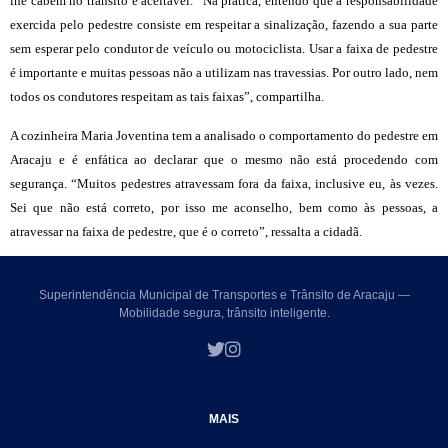
lhe cabem no trânsito é aceitável. “Na prática, entendo que a responsabilidade
exercida pelo pedestre consiste em respeitar a sinalização, fazendo a sua parte
sem esperar pelo condutor de veículo ou motociclista. Usar a faixa de pedestre
é importante e muitas pessoas não a utilizam nas travessias. Por outro lado, nem
todos os condutores respeitam as tais faixas”, compartilha.
A cozinheira Maria Joventina tem a analisado o comportamento do pedestre em
Aracaju e é enfática ao declarar que o mesmo não está procedendo com
segurança. “Muitos pedestres atravessam fora da faixa, inclusive eu, às vezes.
Sei que não está correto, por isso me aconselho, bem como às pessoas, a
atravessar na faixa de pedestre, que é o correto”, ressalta a cidadã.
Superintendência Municipal de Transportes e Trânsito de Aracaju —
Mobilidade segura, trânsito inteligente.
MAIS