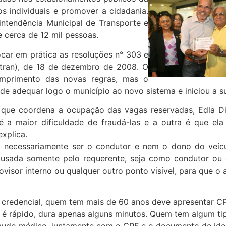
os individuais e promover a cidadania.
intendência Municipal de Transporte e
 cerca de 12 mil pessoas.
olocar em prática as resoluções n° 303 e
tran), de 18 de dezembro de 2008. O
mprimento das novas regras, mas o
 de adequar logo o município ao novo sistema e iniciou a s
que coordena a ocupação das vagas reservadas, Edla Dia
a maior dificuldade de fraudá-las e a outra é que ela 
explica.
a necessariamente ser o condutor e nem o dono do veícul
er usada somente pelo requerente, seja como condutor ou
visor interno ou qualquer outro ponto visível, para que o a
 credencial, quem tem mais de 60 anos deve apresentar CPF
 é rápido, dura apenas alguns minutos. Quem tem algum ti