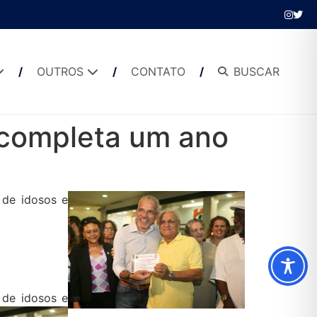
OUTROS
CONTATO
BUSCAR
 completa um ano
 de idosos e
 de idosos e