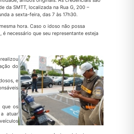
idade, ambos originais. As credenciais são
ede da SMTT, localizada na Rua G, 200 –
nda a sexta-feira, das 7 às 17h30.
a mesma hora. Caso o idoso não possa
 é necessário que seu representante esteja
ealizou
cação do
dosos, e
onsáveis
r que os
 a atuar
veículos