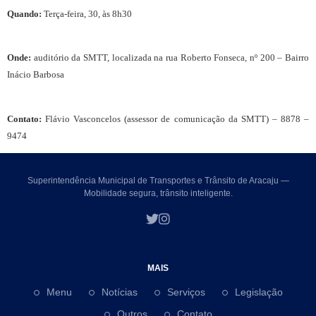
Quando:
Terça-feira, 30, às 8h30
Onde:
auditório da SMTT, localizada na rua Roberto Fonseca, nº 200 – Bairro
Inácio Barbosa
Contato:
Flávio Vasconcelos (assessor de comunicação da SMTT) – 8878 –
9474
Superintendência Municipal de Transportes e Trânsito de Aracaju —
Mobilidade segura, trânsito inteligente.
MAIS
Menu
Notícias
Serviços
Legislação
Outros
Contato