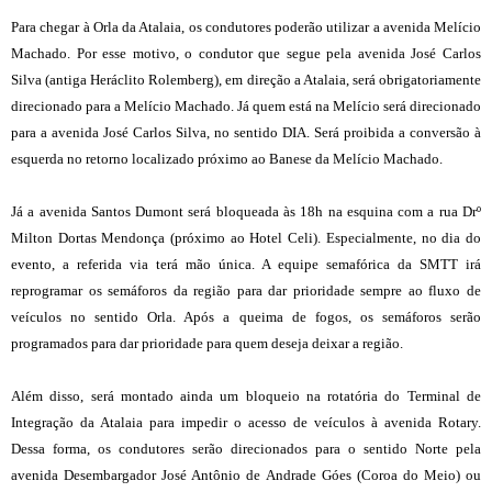
Para chegar à Orla da Atalaia, os condutores poderão utilizar a avenida Melício
Machado. Por esse motivo, o condutor que segue pela avenida José Carlos
Silva (antiga Heráclito Rolemberg), em direção a Atalaia, será obrigatoriamente
direcionado para a Melício Machado. Já quem está na Melício será direcionado
para a avenida José Carlos Silva, no sentido DIA. Será proibida a conversão à
esquerda no retorno localizado próximo ao Banese da Melício Machado.
Já a avenida Santos Dumont será bloqueada às 18h na esquina com a rua Drº
Milton Dortas Mendonça (próximo ao Hotel Celi). Especialmente, no dia do
evento, a referida via terá mão única. A equipe semafórica da SMTT irá
reprogramar os semáforos da região para dar prioridade sempre ao fluxo de
veículos no sentido Orla. Após a queima de fogos, os semáforos serão
programados para dar prioridade para quem deseja deixar a região.
Além disso, será montado ainda um bloqueio na rotatória do Terminal de
Integração da Atalaia para impedir o acesso de veículos à avenida Rotary.
Dessa forma, os condutores serão direcionados para o sentido Norte pela
avenida Desembargador José Antônio de Andrade Góes (Coroa do Meio) ou