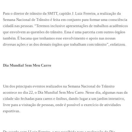
Para o diretor de trânsito da SMTT, capitão J. Luiz Ferreira, a realização da
Semana Nacional de Trânsito é feita em conjunto para formar uma consciência
cidadã nas pessoas. “Teremos inclusive apresentações de trabalhos acadêmicos
que envolvem as questões do trânsito. Essa é uma parceria com outros órgãos
também. É bacana que tenhamos esse envolvimento e apoio nas nossas
diversas ações e as dos demais órgãos que trabalham com trânsito”, enfatizou.
Dia Mundial Sem Meu Carro
Um dos principais eventos realizados na Semana Nacional do Trânsito
acontece no dia 22, o Dia Mundial Sem Meu Carro. Nesse dia, algumas ruas da
cidade são fechadas para carros e ônibus, dando lugar a um jardim interativo,
livre para a visitação de pessoas, onde é possível o exercício de atividades
esportivas.
De acordo com J Luiz Ferreira, a rua escolhida para a realização do Dia