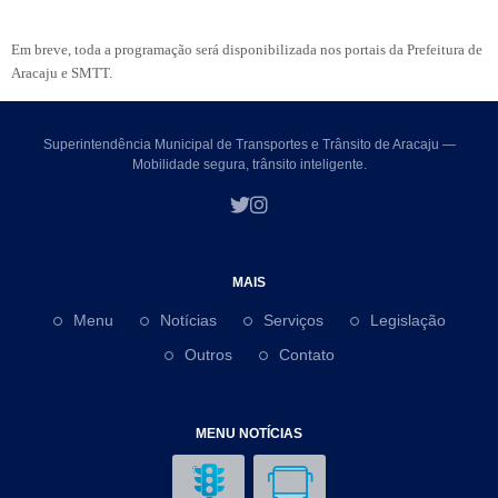
Em breve, toda a programação será disponibilizada nos portais da Prefeitura de
Aracaju e SMTT.
Superintendência Municipal de Transportes e Trânsito de Aracaju —
Mobilidade segura, trânsito inteligente.
MAIS
Menu
Notícias
Serviços
Legislação
Outros
Contato
MENU NOTÍCIAS