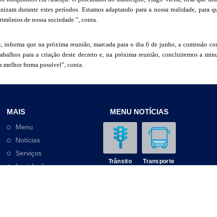
izam durante estes períodos. Estamos adaptando para a nossa realidade, para q
trimônios de nossa sociedade.”, conta.
, informa que na próxima reunião, marcada para o dia 6 de junho, a comissão con
rabalhos para a criação deste decreto e, na próxima reunião, concluiremos a minut
a melhor forma possível”, conta.
MAIS
MENU NOTÍCIAS
Menu
Notícias
Serviços
Trânsito
Transporte
Legislação
Outros
Contato
Mobilidade
Educação