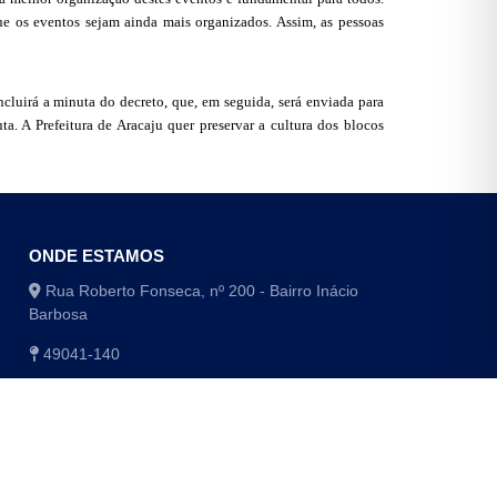
ue os eventos sejam ainda mais organizados. Assim, as pessoas
cluirá a minuta do decreto, que, em seguida, será enviada para
a. A Prefeitura de Aracaju quer preservar a cultura dos blocos
ONDE ESTAMOS
Rua Roberto Fonseca, nº 200 - Bairro Inácio
Barbosa
49041-140
(79) 3179-1406 / (79) 3179-1416
(79) 3179-1408 / (79) 4009-8048/8049