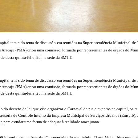
capital tem sido tema de discussão em reuniões na Superintendência Municipal d
l de Aracaju (PMA) criou uma comissão, formada por representantes de órgãos do Mu
de desta quinta-feira, 25, na sede da SMTT.
capital tem sido tema de discussão em reuniões na Superintendência Municipal d
l de Aracaju (PMA) criou uma comissão, formada por representantes de órgãos do Mu
de desta quinta-feira, 25, na sede da SMTT.
 do decreto de lei que visa organizar o Carnaval de rua e eventos na capital, os 
ssessoria de Controle Interno da Empresa Municipal de Serviços Urbanos (Emsurb), 
r, para estudar uma forma de adequar à realidade aracajuana.
00 bloquinhos em Aracaju. O procurador do município, Tiago Vieira, frisa que um