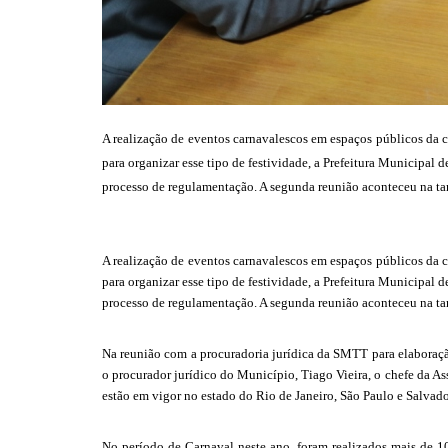
A realização de eventos carnavalescos em espaços públicos da 
para organizar esse tipo de festividade, a Prefeitura Municipa
processo de regulamentação. A segunda reunião aconteceu na tar
A realização de eventos carnavalescos em espaços públicos da 
para organizar esse tipo de festividade, a Prefeitura Municipa
processo de regulamentação. A segunda reunião aconteceu na tar
Na reunião com a procuradoria jurídica da SMTT para elaboração
o procurador jurídico do Município, Tiago Vieira, o chefe da A
estão em vigor no estado do Rio de Janeiro, São Paulo e Salvado
No período de Carnaval neste ano, foram realizados mais de 1