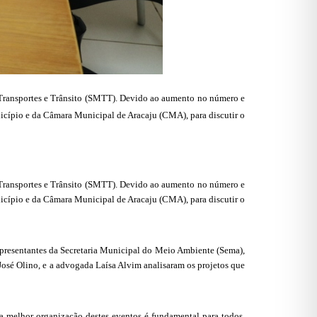
e Transportes e Trânsito (SMTT). Devido ao aumento no número e
nicípio e da Câmara Municipal de Aracaju (CMA), para discutir o
e Transportes e Trânsito (SMTT). Devido ao aumento no número e
nicípio e da Câmara Municipal de Aracaju (CMA), para discutir o
representantes da Secretaria Municipal do Meio Ambiente (Sema),
José Olino, e a advogada Laísa Alvim analisaram os projetos que
a melhor organização destes eventos é fundamental para todos.