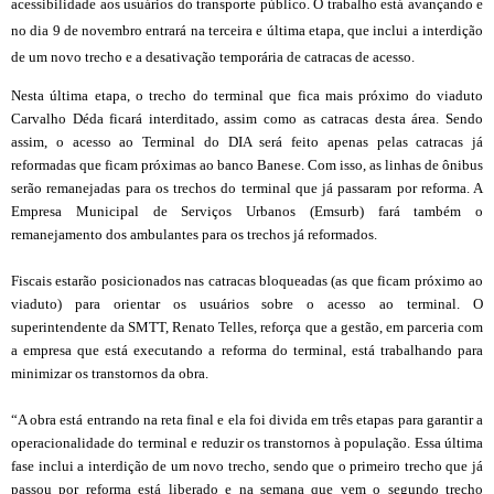
acessibilidade aos usuários do transporte público. O trabalho está avançando e
no dia 9 de novembro entrará na terceira e última etapa, que inclui a interdição
de um novo trecho e a desativação temporária de catracas de acesso.
Nesta última etapa, o trecho do terminal que fica mais próximo do viaduto
Carvalho Déda ficará interditado, assim como as catracas desta área. Sendo
assim, o acesso ao Terminal do DIA será feito apenas pelas catracas já
reformadas que ficam próximas ao banco Banese. Com isso, as linhas de ônibus
serão remanejadas para os trechos do terminal que já passaram por reforma. A
Empresa Municipal de Serviços Urbanos (Emsurb) fará também o
remanejamento dos ambulantes para os trechos já reformados.
Fiscais estarão posicionados nas catracas bloqueadas (as que ficam próximo ao
viaduto) para orientar os usuários sobre o acesso ao terminal. O
superintendente da SMTT, Renato Telles, reforça que a gestão, em parceria com
a empresa que está executando a reforma do terminal, está trabalhando para
minimizar os transtornos da obra.
“A obra está entrando na reta final e ela foi divida em três etapas para garantir a
operacionalidade do terminal e reduzir os transtornos à população. Essa última
fase inclui a interdição de um novo trecho, sendo que o primeiro trecho que já
passou por reforma está liberado e na semana que vem o segundo trecho