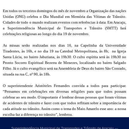
Em todos os terceiros domingos do mês de novembro a Organização das nações
Unidas (ONU) celebra o Dia Mundial em Memória das Vítimas de Trânsito.
Cidades de todo o mundo realizam eventos com referências à data. Em Aracaju,
a Superintendência Municipal
de Transportes e Trânsito (SMTT) fará
celebrações religiosas ao longo do dia 19 de novembro.
As missas serão realizadas nos dias 16, na Capelinha da Universidade
Tiradentes, às 16h, e no dia 19 na Catedral Metropolitana, às 8h; na Igreja
Santa Lúcia, no bairro Jabutiana, às 19h30. O culto espírita será às 19h30 no
Pronto Socorro Espiritual Bezerra de Menezes, localizado no bairro Salgado
Filho. Já o culto evangélico será na Assembleia de Deus do bairro São Conrado,
situada na rua C, nº 90, às 18h.
O superintendente Aristóteles Fernandes convida a todos para participar.
“Pensamos em celebrações em diversas religiões para que todos possam
celebrar ao seu modo. O importante é lembrar dessas pessoas que foram vítimas
de acidentes de trânsito e fazer com que todos reflitam sobre a importância de
cada atitude no trânsito. Assim como o tema do Maio Amarelo esse ano: a nossa
escolha faz a diferença no trânsito”, lembrou.
Superintendência Municipal de Transportes e Trânsito de Aracaju —