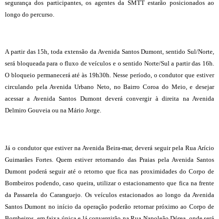
segurança dos participantes, os agentes da SMTT estarão posicionados ao
longo do percurso.
A partir das 15h, toda extensão da Avenida Santos Dumont, sentido Sul/Norte,
será bloqueada para o fluxo de veículos e o sentido Norte/Sul a partir das 16h.
O bloqueio permanecerá até às 19h30h. Nesse período, o condutor que estiver
circulando pela Avenida Urbano Neto, no Bairro Coroa do Meio, e desejar
acessar a Avenida Santos Dumont deverá convergir à direita na Avenida
Delmiro Gouveia ou na Mário Jorge.
Já o condutor que estiver na Avenida Beira-mar, deverá seguir pela Rua Arício
Guimarães Fortes. Quem estiver retornando das Praias pela Avenida Santos
Dumont poderá seguir até o retorno que fica nas proximidades do Corpo de
Bombeiros podendo, caso queira, utilizar o estacionamento que fica na frente
da Passarela do Caranguejo. Os veículos estacionados ao longo da Avenida
Santos Dumont no início da operação poderão retornar próximo ao Corpo de
Bombeiros, em faixa única e lá convergirão na Rua Napoleão Dórea, onde será