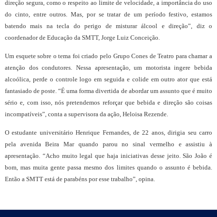
direção segura, como o respeito ao limite de velocidade, a importância do uso
do cinto, entre outros. Mas, por se tratar de um período festivo, estamos
batendo mais na tecla do perigo de misturar álcool e direção”, diz o
coordenador de Educação da SMTT, Jorge Luiz Conceição.
Um esquete sobre o tema foi criado pelo Grupo Cones de Teatro para chamar a
atenção dos condutores. Nessa apresentação, um motorista ingere bebida
alcoólica, perde o controle logo em seguida e colide em outro ator que está
fantasiado de poste. “É uma forma divertida de abordar um assunto que é muito
sério e, com isso, nós pretendemos reforçar que bebida e direção são coisas
incompatíveis”, conta a supervisora da ação, Heloisa Rezende.
O estudante universitário Henrique Fernandes, de 22 anos, dirigia seu carro
pela avenida Beira Mar quando parou no sinal vermelho e assistiu à
apresentação. “Acho muito legal que haja iniciativas desse jeito. São João é
bom, mas muita gente passa mesmo dos limites quando o assunto é bebida.
Então a SMTT está de parabéns por esse trabalho”, opina.