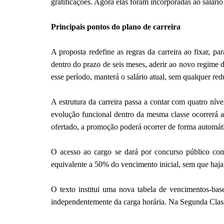
gratificações. Agora elas foram incorporadas ao salári
Principais pontos do plano de carreira
A proposta redefine as regras da carreira ao fixar, 
dentro do prazo de seis meses, aderir ao novo regime 
esse período, manterá o salário atual, sem qualquer red
A estrutura da carreira passa a contar com quatro nív
evolução funcional dentro da mesma classe ocorrerá a
ofertado, a promoção poderá ocorrer de forma automát
O acesso ao cargo se dará por concurso público com
equivalente a 50% do vencimento inicial, sem que haja
O texto institui uma nova tabela de vencimentos-base
independentemente da carga horária. Na Segunda Class