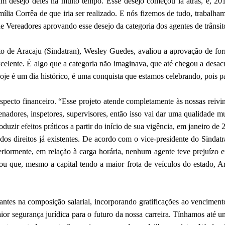
um desejo deles há muito tempo. Esse desejo começou lá atrás, e, 201
lia Corrêa de que iria ser realizado. E nós fizemos de tudo, trabalha
e Vereadores aprovando esse desejo da categoria dos agentes de trânsit
ito de Aracaju (Sindatran), Wesley Guedes, avaliou a aprovação de fo
lente. É algo que a categoria não imaginava, que até chegou a desacre
 é um dia histórico, é uma conquista que estamos celebrando, pois par
cto financeiro. “Esse projeto atende completamente às nossas reivind
nadores, inspetores, supervisores, então isso vai dar uma qualidade m
duzir efeitos práticos a partir do início de sua vigência, em janeiro de 
dos direitos já existentes. De acordo com o vice-presidente do Sindat
riormente, em relação à carga horária, nenhum agente teve prejuízo e
rou que, mesmo a capital tendo a maior frota de veículos do estado, A
s na composição salarial, incorporando gratificações ao vencimento-b
ior segurança jurídica para o futuro da nossa carreira. Tínhamos até