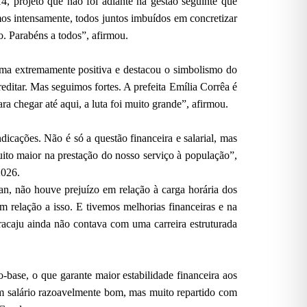
4, projeto que não foi adiante na gestão seguinte que
mos intensamente, todos juntos imbuídos em concretizar
o. Parabéns a todos”, afirmou.
rma extremamente positiva e destacou o simbolismo do
ditar. Mas seguimos fortes. A prefeita Emília Corrêa é
a chegar até aqui, a luta foi muito grande”, afirmou.
icações. Não é só a questão financeira e salarial, mas
uito maior na prestação do nosso serviço à população”,
2026.
ran, não houve prejuízo em relação à carga horária dos
m relação a isso. E tivemos melhorias financeiras e na
racaju ainda não contava com uma carreira estruturada
ase, o que garante maior estabilidade financeira aos
 um salário razoavelmente bom, mas muito repartido com