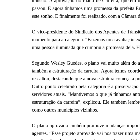
trânsito. A aprovação do Plano de Carreira, que era 
passou. E agora tínhamos uma promessa da prefeita Emí
este sonho. E finalmente foi realizado, com a Câmara d
O vice-presidente do Sindicato dos Agentes de Trâns
momento para a categoria. “Fazemos uma avaliação exce
uma pessoa iluminada que cumpriu a promessa dela. Hoje
Segundo Wesley Guedes, o plano vai muito além do aspe
também a estruturação da carreira. Agora temos coorde
ressaltou, destacando que a nova estrutura começa a pro
Outro ponto celebrado pela categoria é a preservação 
servidores atuais. “Mantivemos o que já tínhamos ante
estruturação da carreira”, explicou. Ele também lemb
como outros municípios vizinhos.
O plano aprovado também promove mudanças importante
agentes. “Esse projeto aprovado vai nos trazer uma ma