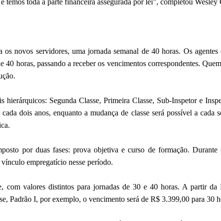
o e temos toda a parte financeira assegurada por lei”, completou Wesley
para os novos servidores, uma jornada semanal de 40 horas. Os agente
de 40 horas, passando a receber os vencimentos correspondentes. Quem
ução.
eis hierárquicos: Segunda Classe, Primeira Classe, Sub-Inspetor e Ins
 cada dois anos, enquanto a mudança de classe será possível a cada se
ica.
posto por duas fases: prova objetiva e curso de formação. Durante
 vínculo empregatício nesse período.
, com valores distintos para jornadas de 30 e 40 horas. A partir da P
e, Padrão I, por exemplo, o vencimento será de R$ 3.399,00 para 30 h