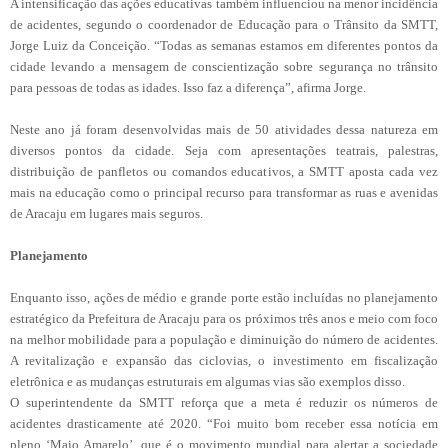
A intensificação das ações educativas também influenciou na menor incidência
de acidentes, segundo o coordenador de Educação para o Trânsito da SMTT,
Jorge Luiz da Conceição. “Todas as semanas estamos em diferentes pontos da
cidade levando a mensagem de conscientização sobre segurança no trânsito
para pessoas de todas as idades. Isso faz a diferença”, afirma Jorge.
Neste ano já foram desenvolvidas mais de 50 atividades dessa natureza em
diversos pontos da cidade. Seja com apresentações teatrais, palestras,
distribuição de panfletos ou comandos educativos, a SMTT aposta cada vez
mais na educação como o principal recurso para transformar as ruas e avenidas
de Aracaju em lugares mais seguros.
Planejamento
Enquanto isso, ações de médio e grande porte estão incluídas no planejamento
estratégico da Prefeitura de Aracaju para os próximos três anos e meio com foco
na melhor mobilidade para a população e diminuição do número de acidentes.
A revitalização e expansão das ciclovias, o investimento em fiscalização
eletrônica e as mudanças estruturais em algumas vias são exemplos disso.
O superintendente da SMTT reforça que a meta é reduzir os números de
acidentes drasticamente até 2020. “Foi muito bom receber essa notícia em
pleno ‘Maio Amarelo’, que é o movimento mundial para alertar a sociedade