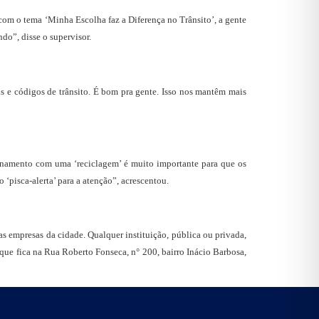
com o tema ‘Minha Escolha faz a Diferença no Trânsito’, a gente
ndo”, disse o supervisor.
is e códigos de trânsito. É bom pra gente. Isso nos mantêm mais
reinamento com uma ‘reciclagem’ é muito importante para que os
 ‘pisca-alerta’ para a atenção”, acrescentou.
as empresas da cidade. Qualquer instituição, pública ou privada,
que fica na Rua Roberto Fonseca, n° 200, bairro Inácio Barbosa,