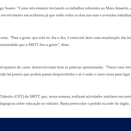
go Soares. “Como nós estamos iniciando os trabalhos referentes ao Maio Amarelo, 
 o envolvimento em acidentes já que estão todos os dias nas ruas e avenidas trabalha
rso. “Para a gente que está no dia a dia, é essencial fazer uma atualização das le
oportunidade que a SMTT deu a gente”, disse.
rticipantes do curso desenvolveram bem as práticas apresentadas. “Trazer esse t
tão há pontos que podem passar despercebidos e ai é onde o curso entra para ligar o
Trânsito (CET) da SMTT, que, nesta semana, realizará atividades similares em outr
dagógicas sobre educação no trânsito. Basta protocolar o pedido na sede do órgão, 